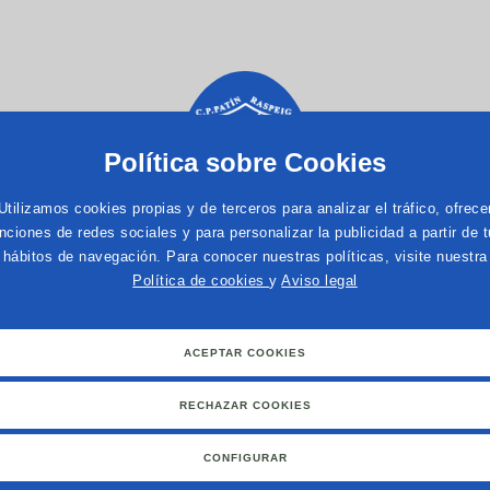
Política sobre Cookies
Utilizamos cookies propias y de terceros para analizar el tráfico, ofrece
nciones de redes sociales y para personalizar la publicidad a partir de 
hábitos de navegación. Para conocer nuestras políticas, visite nuestra
Política de cookies
y
Aviso legal
óximos Partidos Temporada 25-26
Crónicas
Tienda O
·
·
NOTICIAS
Contacto
¡Siguenos!
·
·
·
ACEPTAR COOKIES
C/ Maestro Chapí, 17 · 03690 San Vicente del Raspeig · Alicante – 
RECHAZAR COOKIES
Página Web desarrollada por
Lobocom
.
CONFIGURAR