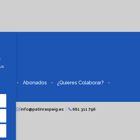
r
tus
ficial
Abonados
¿Quieres Colaborar?
·
·
·
|
|
España
info@patinraspeig.es
661 311 796